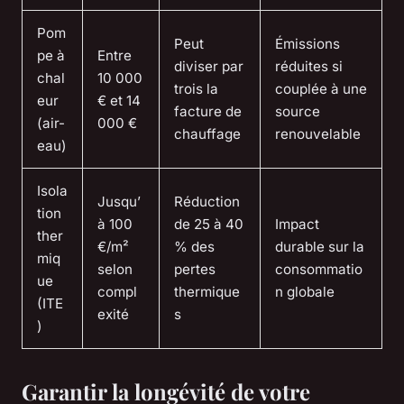
Pom
Peut
Émissions
pe à
Entre
diviser par
réduites si
chal
10 000
trois la
couplée à une
eur
€ et 14
facture de
source
(air-
000 €
chauffage
renouvelable
eau)
Isola
Jusqu’
Réduction
tion
à 100
de 25 à 40
Impact
ther
€/m²
% des
durable sur la
miq
selon
pertes
consommatio
ue
compl
thermique
n globale
(ITE
exité
s
)
Garantir la longévité de votre