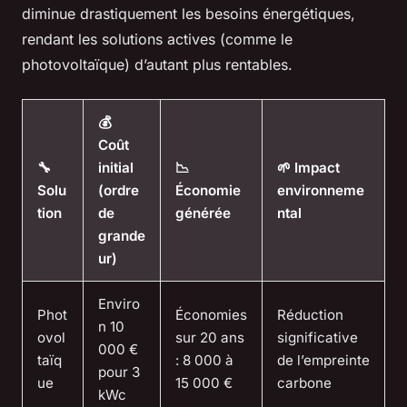
diminue drastiquement les besoins énergétiques,
rendant les solutions actives (comme le
photovoltaïque) d’autant plus rentables.
💰
Coût
🔧
initial
📉
🌱 Impact
Solu
(ordre
Économie
environneme
tion
de
générée
ntal
grande
ur)
Enviro
Phot
Économies
Réduction
n 10
ovol
sur 20 ans
significative
000 €
taïq
: 8 000 à
de l’empreinte
pour 3
ue
15 000 €
carbone
kWc