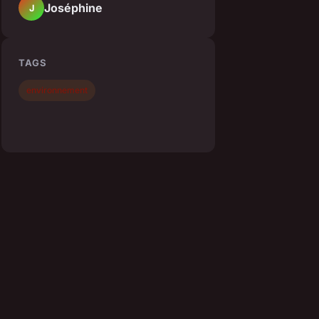
Joséphine
J
TAGS
environnement